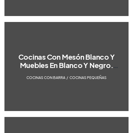
Cocinas Con Mesón Blanco Y
Muebles En Blanco Y Negro.
Optimizada Para Espacios
COCINAS CON BARRA
,
COCINAS PEQUEÑAS
Pequeños.