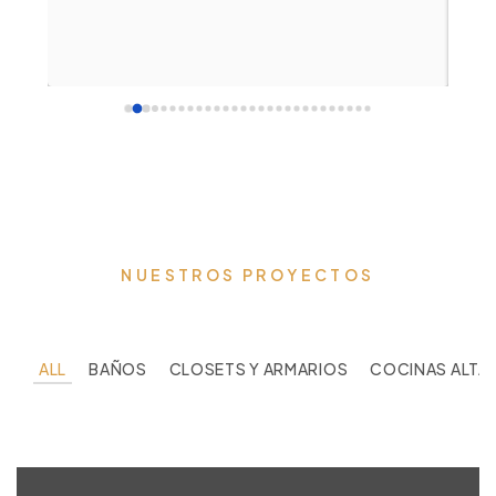
kitchen, closets, doors and bathroom furniture 
manu
turned out beautiful 💖
good
Sup
NUESTROS PROYECTOS
ALL
BAÑOS
CLOSETS Y ARMARIOS
COCINAS ALTA