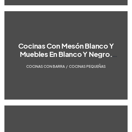
Cocinas Con Mesón Blanco Y
Muebles En Blanco Y Negro.
Optimizada Para Espacios
COCINAS CON BARRA
,
COCINAS PEQUEÑAS
Pequeños.