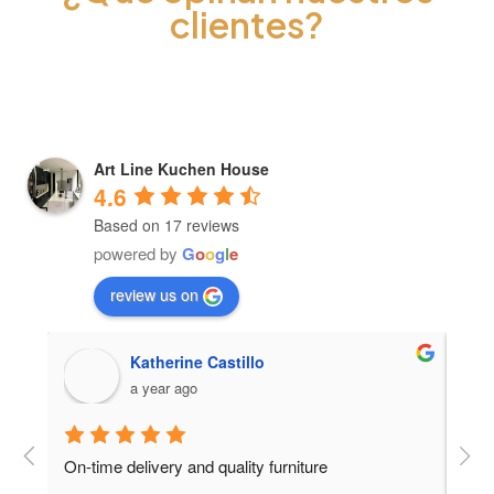
clientes?
Art Line Kuchen House
4.6
Based on 17 reviews
powered by
G
o
o
g
l
e
review us on
Viviana Guerra
a year ago
Excellent service, very good quality products, with 
The 
quick installation, 100% recommended🥳🥳 My 
same